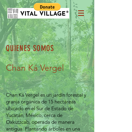
QUIENES SOMOS
Chan Ká Vergel
Chan Ká Vergel es un jardín forestal y
granja orgánica de 15 hectáreas
ubicado en el Sur de Estado de
Yucatán, México, cerca de
Oxkutzcab, operada de manera
antigua. Plantando árboles en una